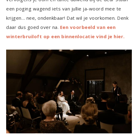
een poging wagend iets van jullie ja-woord mee te
krijgen… nee, ondenkbaar! Dat wil je voorkomen. Denk
daar dus goed over na.
Een voorbeeld van een
winterbruiloft op een binnenlocatie vind je hier.