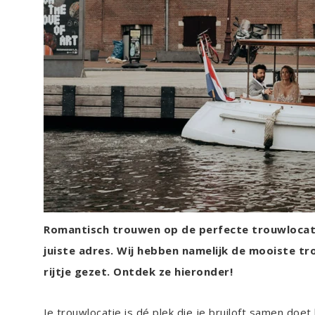
Romantisch trouwen op de perfecte trouwlocatie
juiste adres. Wij hebben namelijk de mooiste t
rijtje gezet. Ontdek ze hieronder!
Je trouwlocatie is dé plek die je bruiloft samen doe