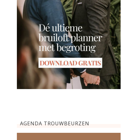
AGENDA TROUWBEURZEN