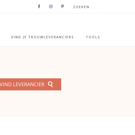
VIND JE TROUWLEVERANCIERS
TOOLS
VIND LEVERANCIER