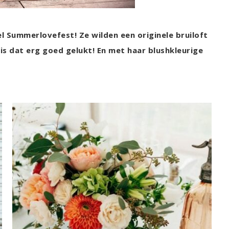
l Summerlovefest! Ze wilden een originele bruiloft
 is dat erg goed gelukt! En met haar blushkleurige