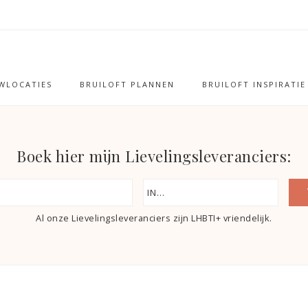
WLOCATIES
BRUILOFT PLANNEN
BRUILOFT INSPIRATIE
Boek hier mijn Lievelingsleveranciers:
Al onze Lievelingsleveranciers zijn LHBTI+ vriendelijk.