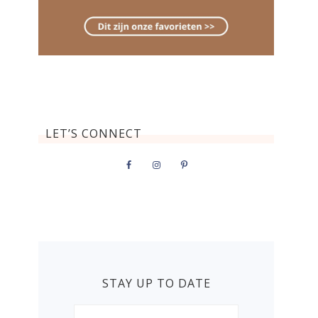
LET’S CONNECT
STAY UP TO DATE