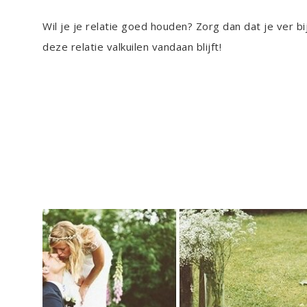
Wil je je relatie goed houden? Zorg dan dat je ver bi
deze relatie valkuilen vandaan blijft!