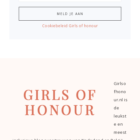
Cookiebeleid Girls of honour
Girlso
fhono
ur.nl is
de
leukst
e en
meest