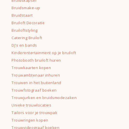
Bruidskapsel
Bruidsmake-up
Bruidstaart
Bruiloft Decoratie
Bruiloftstyling
Catering Bruiloft
DJ’s en bands
Kinderentertainment op je bruiloft
Photobooth bruiloft huren
Trouwkaarten kopen
Trouwambtenaar inhuren
Trouwen in het buitenland
Trouwfotograaf boeken
Trouwjurken en bruidsmodezaken
Unieke trouwlocaties
Tailors voor je trouwpak
Trouwringen kopen
Trouwvideograaf boeken