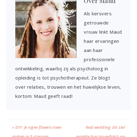
Over
Maud
Als kersvers
getrouwde
vrouw linkt Maud
haar ervaringen
aan haar
professionele
ontwikkeling, waarbij zij als psycholoog in
opleiding is tot psychotherapeut. Ze blogt
over relaties, trouwen en het huwelijkse leven,
kortom: Maud geeft raad!
« DIY: Je eigen flowercrown
Real wedding; dit stel
maken in 5 stappen
maakte hun trouwfoto’s na