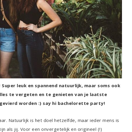
 Super leuk en spannend natuurlijk, maar soms ook
lles te vergeten en te genieten van je laatste
 gevierd worden :)
say hi bachelorette party!
ar. Natuurlijk is het doel hetzelfde, maar ieder mens is
jn als jij. Voor een onvergetelijk en origineel (!)