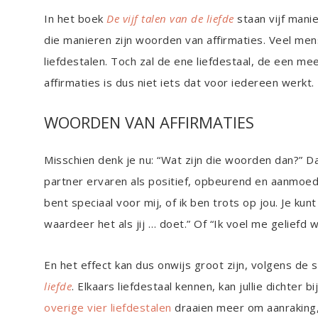
In het boek
De vijf talen van de liefde
staan vijf mani
die manieren zijn woorden van affirmaties. Veel mense
liefdestalen. Toch zal de ene liefdestaal, de een mee
affirmaties is dus niet iets dat voor iedereen werkt. D
WOORDEN VAN AFFIRMATIES
Misschien denk je nu: “Wat zijn die woorden dan?” Dat 
partner ervaren als positief, opbeurend en aanmoedige
bent speciaal voor mij, of ik ben trots op jou. Je kun
waardeer het als jij … doet.” Of “Ik voel me geliefd 
En het effect kan dus onwijs groot zijn, volgens de 
liefde
. Elkaars liefdestaal kennen, kan jullie dichter b
overige vier liefdestalen
draaien meer om aanraking, l