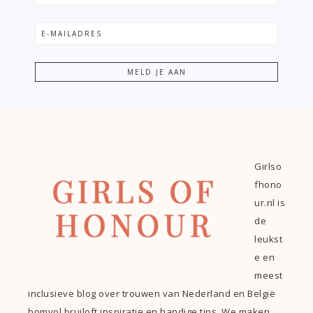
Girlso
fhono
ur.nl is
de
leukst
e en
meest
inclusieve blog over trouwen van Nederland en België
bomvol bruiloft inspiratie en handige tips. We maken