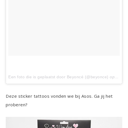
Een foto die is geplaatst door Beyoncé (@beyonce)
op
Sep 2
Deze sticker tattoos vonden we bij Asos. Ga jij het
proberen?