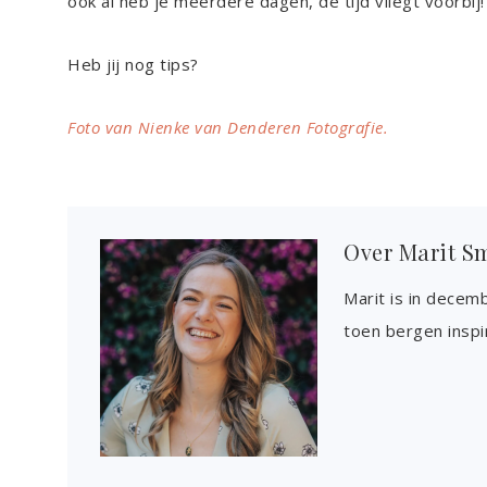
ook al heb je meerdere dagen, de tijd vliegt voorbij!
Heb jij nog tips?
Foto van Nienke van Denderen Fotografie.
Over
Marit S
Marit is in decem
toen bergen inspi