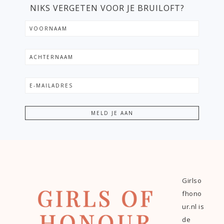
NIKS VERGETEN VOOR JE BRUILOFT?
Girlso
fhono
ur.nl is
de