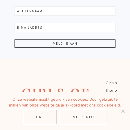
Girlso
fhono
ur.nl is
Onze website maakt gebruik van cookies. Door gebruik te
maken van onze website ga je akkoord met ons cookiebeleid.
de
leukst
OKE
MEER INFO
e en
meest