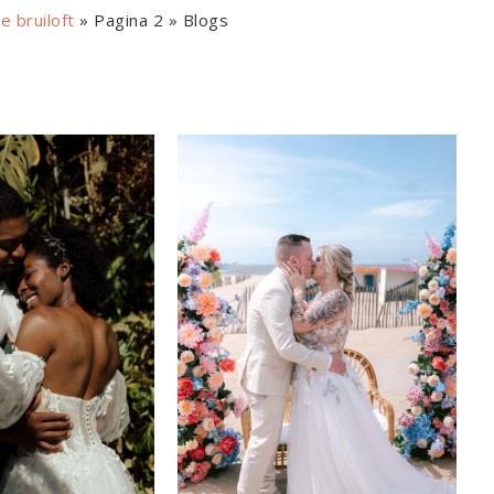
e bruiloft
»
Pagina 2
»
Blogs