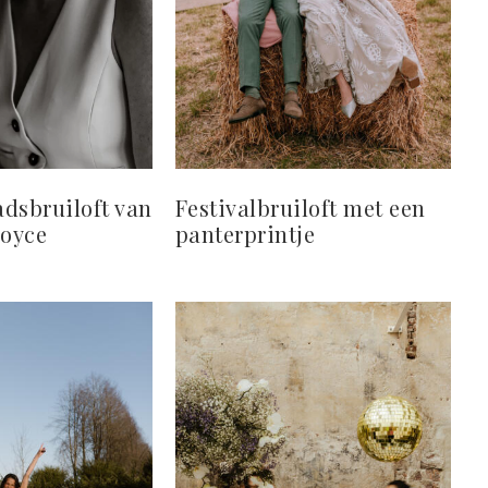
dsbruiloft van
Festivalbruiloft met een
Joyce
panterprintje