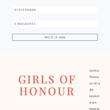
Girlso
fhono
ur.nl is
de
leukst
e en
meest