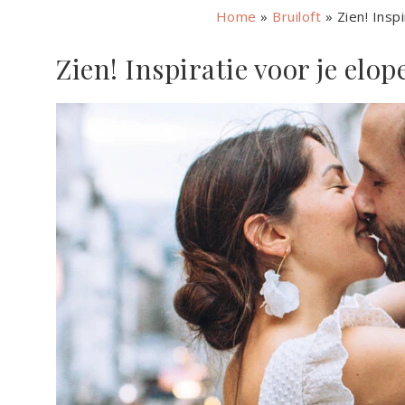
Home
»
Bruiloft
»
Zien! Insp
Zien! Inspiratie voor je elop