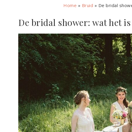
Home
»
Bruid
»
De bridal showe
De bridal shower: wat het is