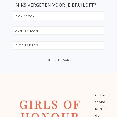
NIKS VERGETEN VOOR JE BRUILOFT?
Girlso
fhono
ur.nl is
de