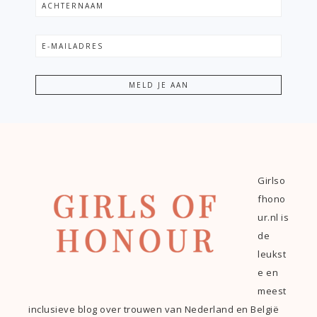
Girlso
fhono
ur.nl is
de
leukst
e en
meest
inclusieve blog over trouwen van Nederland en België