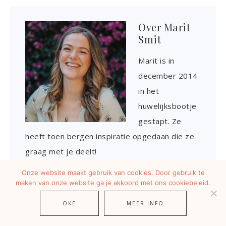
Over
Marit
Smit
Marit is in
december 2014
in het
huwelijksbootje
gestapt. Ze
heeft toen bergen inspiratie opgedaan die ze
graag met je deelt!
Onze website maakt gebruik van cookies. Door gebruik te
maken van onze website ga je akkoord met ons cookiebeleid.
« Op honeymoon naar
Ceremoniemeester taken:
OKE
MEER INFO
Japan: bijzonder divers!
de complete lijst (must-do