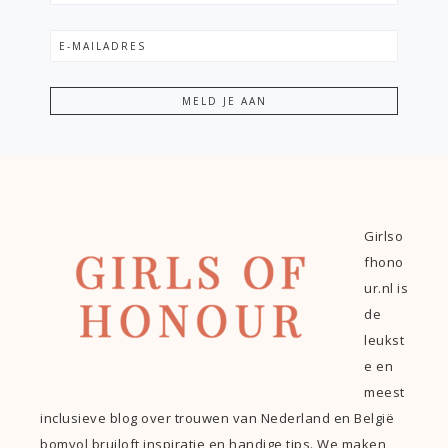
Girlso
fhono
ur.nl is
de
leukst
e en
meest
inclusieve blog over trouwen van Nederland en België
bomvol bruiloft inspiratie en handige tips. We maken