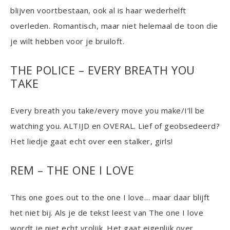
blijven voortbestaan, ook al is haar wederhelft
overleden. Romantisch, maar niet helemaal de toon die
je wilt hebben voor je bruiloft.
THE POLICE – EVERY BREATH YOU
TAKE
Every breath you take/every move you make/I’ll be
watching you. ALTIJD en OVERAL. Lief of geobsedeerd?
Het liedje gaat echt over een stalker, girls!
REM – THE ONE I LOVE
This one goes out to the one I love… maar daar blijft
het niet bij. Als je de tekst leest van The one I love
wordt je niet echt vrolijk. Het gaat eigenlijk over