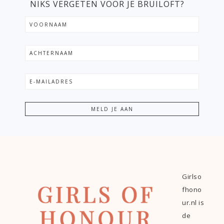
NIKS VERGETEN VOOR JE BRUILOFT?
Girlso
fhono
ur.nl is
de