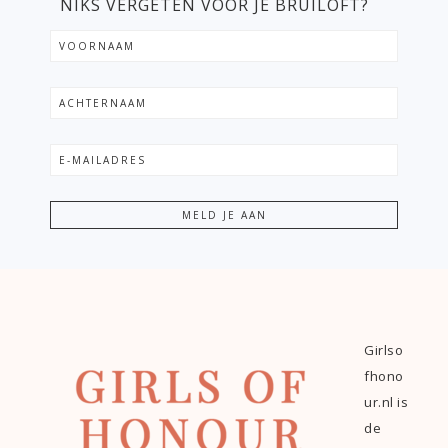
NIKS VERGETEN VOOR JE BRUILOFT?
Girlso
fhono
ur.nl is
de