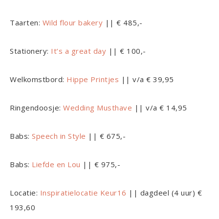
Taarten:
Wild flour bakery
|| € 485,-
Stationery:
It’s a great day
|| € 100,-
Welkomstbord:
Hippe Printjes
|| v/a € 39,95
Ringendoosje:
Wedding Musthave
|| v/a € 14,95
Babs:
Speech in Style
|| € 675,-
Babs:
Liefde en Lou
|| € 975,-
Locatie:
Inspiratielocatie Keur16
|| dagdeel (4 uur) €
193,60