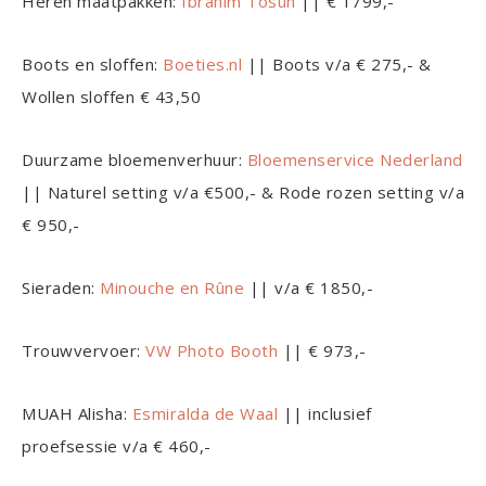
Heren maatpakken:
Ibrahim Tosun
|| € 1799,-
Boots en sloffen:
Boeties.nl
|| Boots v/a € 275,- &
Wollen sloffen € 43,50
Duurzame bloemenverhuur:
Bloemenservice Nederland
|| Naturel setting v/a €500,- & Rode rozen setting v/a
€ 950,-
Sieraden:
Minouche en Rûne
|| v/a € 1850,-
Trouwvervoer:
VW Photo Booth
|| € 973,-
MUAH Alisha:
Esmiralda de Waal
|| inclusief
proefsessie v/a € 460,-