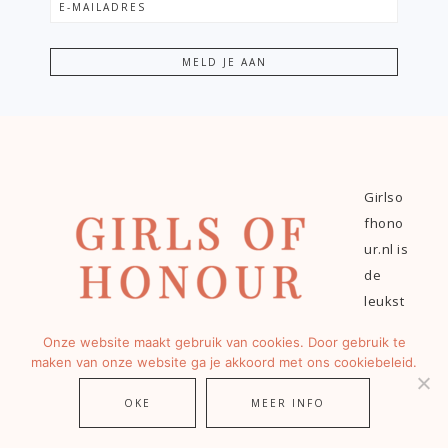
Girlso
fhono
ur.nl is
de
leukst
e en
Onze website maakt gebruik van cookies. Door gebruik te
meest
maken van onze website ga je akkoord met ons cookiebeleid.
inclusieve blog over trouwen van Nederland en België
bomvol bruiloft inspiratie en handige tips. We maken
OKE
MEER INFO
ook twee keer per jaar het magazine TROUWEN dat te