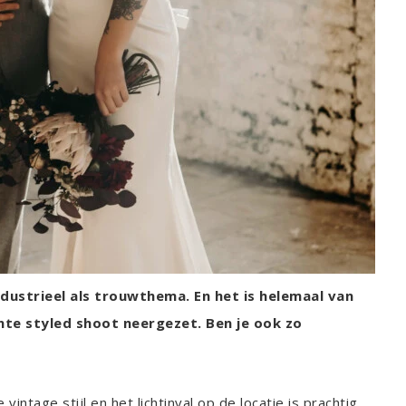
ndustrieel als trouwthema. En het is helemaal van
nte styled shoot neergezet. Ben je ook zo
intage stijl en het lichtinval op de locatie is prachtig.