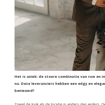
Het is uniek: de stoere combinatie van ruw en i
nu. Deze leveranciers hebben een edgy en elega
benieuwd?
Zowel de look als de locatie is anders dan anders. De v