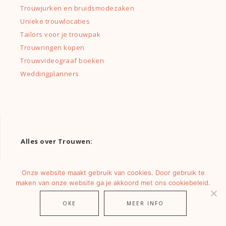
Trouwjurken en bruidsmodezaken
Unieke trouwlocaties
Tailors voor je trouwpak
Trouwringen kopen
Trouwvideograaf boeken
Weddingplanners
Alles over Trouwen:
Alles over trouwlocaties
Onze website maakt gebruik van cookies. Door gebruik te
Bruidstaart tips en inspiratie
maken van onze website ga je akkoord met ons cookiebeleid.
Bruiloft plannen
OKE
MEER INFO
Gratis Bruiloft Checklist
Trouwjurk kopen