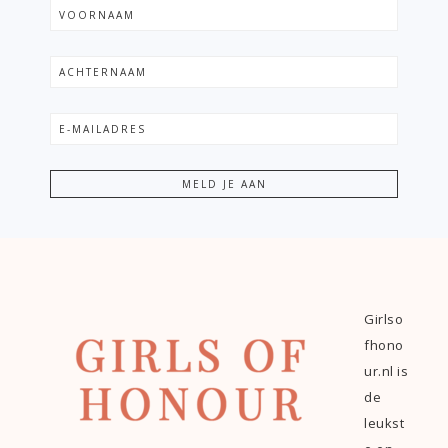
Girlso
fhono
ur.nl is
de
leukst