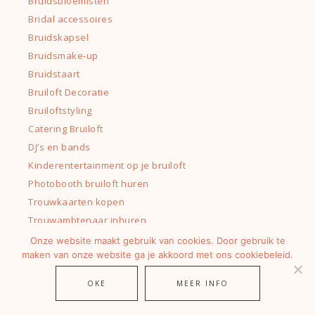
Bruidsbloemisten
Bridal accessoires
Bruidskapsel
Bruidsmake-up
Bruidstaart
Bruiloft Decoratie
Bruiloftstyling
Catering Bruiloft
DJ’s en bands
Kinderentertainment op je bruiloft
Photobooth bruiloft huren
Trouwkaarten kopen
Trouwambtenaar inhuren
Trouwen in het buitenland
Onze website maakt gebruik van cookies. Door gebruik te
maken van onze website ga je akkoord met ons cookiebeleid.
Trouwfotograaf boeken
Trouwjurken en bruidsmodezaken
OKE
MEER INFO
Unieke trouwlocaties
Tailors voor je trouwpak