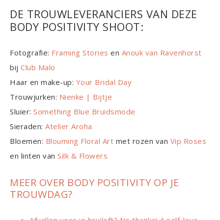
DE TROUWLEVERANCIERS VAN DEZE
BODY POSITIVITY SHOOT:
Fotografie:
Framing Stories
en
Anouk van Ravenhorst
bij
Club Malo
Haar en make-up:
Your Bridal Day
Trouwjurken:
Nienke | Bijtje
Sluier:
Something Blue Bruidsmode
Sieraden:
Atelier Aroha
Bloemen:
Blouming Floral Art
met rozen van
Vip Roses
en linten van
Silk & Flowers
MEER OVER BODY POSITIVITY OP JE
TROUWDAG?
Afvallen voor je bruiloft? No thanks! 4 self-love