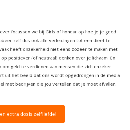
iever focussen we bij Girls of honour op hoe je je goed
 Probeer zelf dus ook alle verleidingen tot een dieet te
 Vaak heeft onzekerheid niet eens zozeer te maken met
op positiever (of neutraal) denken over je lichaam. En
en om geld te verdienen aan mensen die zich onzeker
oort uit het beeld dat ons wordt opgedrongen in de media
wel met bedrijven die jou vertellen dat je moet afvallen.
n extra dosis zelfliefde!