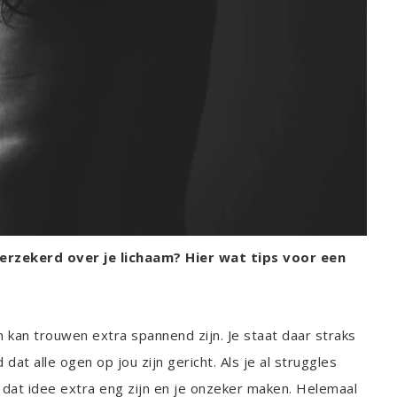
fverzekerd over je lichaam? Hier wat tips voor een
an kan trouwen extra spannend zijn. Je staat daar straks
at alle ogen op jou zijn gericht. Als je al struggles
an dat idee extra eng zijn en je onzeker maken. Helemaal