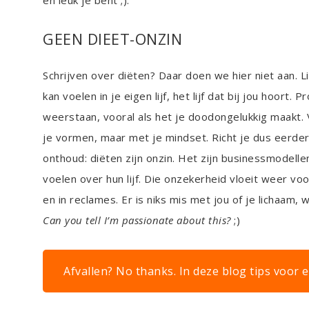
en leuk je bent ;).
GEEN DIEET-ONZIN
Schrijven over diëten? Daar doen we hier niet aan. L
kan voelen in je eigen lijf, het lijf dat bij jou hoort.
weerstaan, vooral als het je doodongelukkig maakt.
je vormen, maar met je mindset. Richt je dus eerder 
onthoud: diëten zijn onzin. Het zijn businessmodell
voelen over hun lijf. Die onzekerheid vloeit weer v
en in reclames. Er is niks mis met jou of je lichaam, 
Can you tell I’m passionate about this?
;)
Afvallen? No thanks. In deze blog tips voor ee