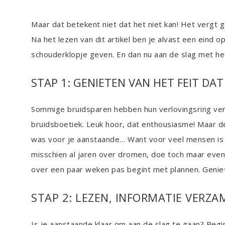
Maar dat betekent niet dat het niet kan! Het vergt 
Na het lezen van dit artikel ben je alvast een eind 
schouderklopje geven. En dan nu aan de slag met he
STAP 1: GENIETEN VAN HET FEIT DAT
Sommige bruidsparen hebben hun verlovingsring vers 
bruidsboetiek. Leuk hoor, dat enthousiasme! Maar de
was voor je aanstaande… Want voor veel mensen is t
misschien al jaren over dromen, doe toch maar even r
over een paar weken pas begint met plannen. Geniet
STAP 2: LEZEN, INFORMATIE VERZA
Is je aanstaande klaar om aan de slag te gaan? Begin