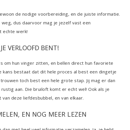
gewoon de nodige voorbereiding, en de juiste informatie.
op weg, dus daarvoor mag je jezelf vast een
t echte werk!
 JE VERLOOFD BENT!
om hun vinger zitten, en bellen direct hun favoriete
 kans bestaat dat dit hele proces al best een dingetje
rouwen toch best een hele grote stap. Jij mag er dan
ustig aan. Die bruiloft komt er echt wel! Ook als je
 van deze liefdesbubbel, en van elkaar.
MELEN, EN NOG MEER LEZEN
 dan met heel veel informatie verzamelen. Ja, je hebt