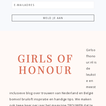
Girlso
fhono
ur.nl is
de
leukst
e en
meest
inclusieve blog over trouwen van Nederland en België
bomvol bruiloft inspiratie en handige tips. We maken
ook twee keer per jaar het magazine TROUWEN dat te