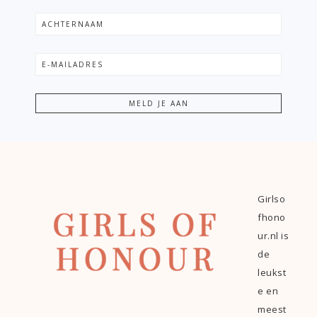
Girlso
fhono
ur.nl is
de
leukst
e en
meest