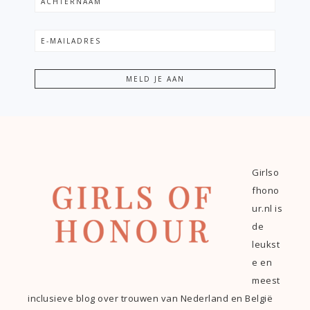
Girlso
fhono
ur.nl is
de
leukst
e en
meest
inclusieve blog over trouwen van Nederland en België