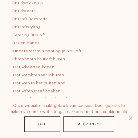
Bruidsmake-up
Bruidstaart
Bruiloft Decoratie
Bruiloftstyling
Catering Bruiloft
DJ’s en bands
Kinderentertainment op je bruiloft
Photobooth bruiloft huren
Trouwkaarten kopen
Trouwambtenaar inhuren
Trouwen in het buitenland
Trouwfotograaf boeken
Trouwjurken en bruidsmodezaken
Onze website maakt gebruik van cookies. Door gebruik te
Unieke trouwlocaties
maken van onze website ga je akkoord met ons cookiebeleid.
Tailors voor je trouwpak
Trouwringen kopen
OKE
MEER INFO
Trouwvideograaf boeken