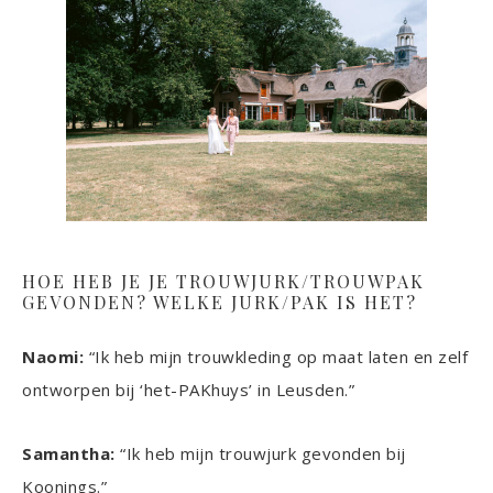
HOE HEB JE JE TROUWJURK/TROUWPAK
GEVONDEN? WELKE JURK/PAK IS HET?
Naomi:
“Ik heb mijn trouwkleding op maat laten en zelf
ontworpen bij ‘het-PAKhuys’ in Leusden.”
Samantha:
“Ik heb mijn trouwjurk gevonden bij
Koonings.”