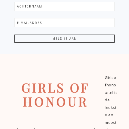
Girlso
fhono
ur.nl is
de
leukst
e en
meest