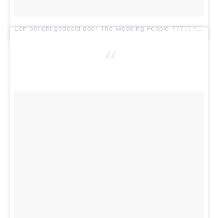
Een bericht gedeeld door The Wedding People ??????? (@theweddingpeople)