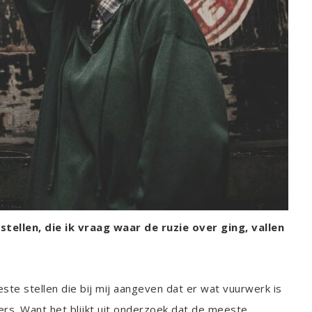
 stellen, die ik vraag waar de ruzie over ging, vallen
te stellen die bij mij aangeven dat er wat vuurwerk is
ers. Want het blijkt uit onderzoek dat de meeste