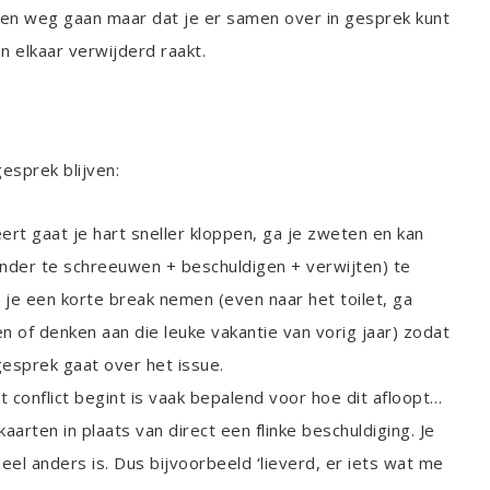
icten weg gaan maar dat je er samen over in gesprek kunt
an elkaar verwijderd raakt.
gesprek blijven:
eert gaat je hart sneller kloppen, ga je zweten en kan
zonder te schreeuwen + beschuldigen + verwijten) te
n je een korte break nemen (even naar het toilet, ga
n of denken aan die leuke vakantie van vorig jaar) zodat
 gesprek gaat over het issue.
 conflict begint is vaak bepalend voor hoe dit afloopt…
aarten in plaats van direct een flinke beschuldiging. Je
eel anders is. Dus bijvoorbeeld ‘lieverd, er iets wat me