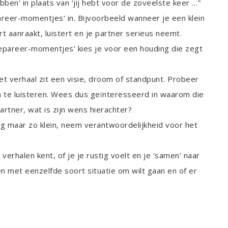
bben’ in plaats van ‘jij hebt voor de zoveelste keer …”
epareer-momentjes’ in. Bijvoorbeeld wanneer je een klein
t aanraakt, luistert en je partner serieus neemt.
repareer-momentjes’ kies je voor een houding die zegt
het verhaal zit een visie, droom of standpunt. Probeer
n te luisteren. Wees dus geïnteresseerd in waarom die
artner, wat is zijn wens hierachter?
og maar zo klein, neem verantwoordelijkheid voor het
 verhalen kent, of je je rustig voelt en je ‘samen’ naar
en met eenzelfde soort situatie om wilt gaan en of er