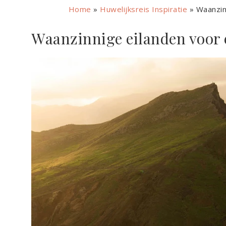
Home
»
Huwelijksreis Inspiratie
»
Waanzin
Waanzinnige eilanden voor 