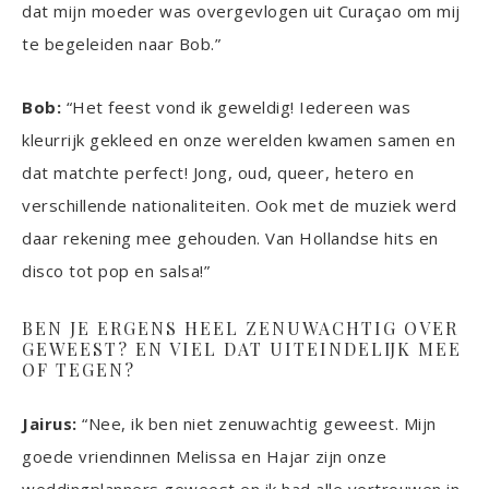
dat mijn moeder was overgevlogen uit Curaçao om mij
te begeleiden naar Bob.”
Bob:
“Het feest vond ik geweldig! Iedereen was
kleurrijk gekleed en onze werelden kwamen samen en
dat matchte perfect! Jong, oud, queer, hetero en
verschillende nationaliteiten. Ook met de muziek werd
daar rekening mee gehouden. Van Hollandse hits en
disco tot pop en salsa!”
BEN JE ERGENS HEEL ZENUWACHTIG OVER
GEWEEST? EN VIEL DAT UITEINDELIJK MEE
OF TEGEN?
Jairus:
“Nee, ik ben niet zenuwachtig geweest. Mijn
goede vriendinnen Melissa en Hajar zijn onze
weddingplanners geweest en ik had alle vertrouwen in