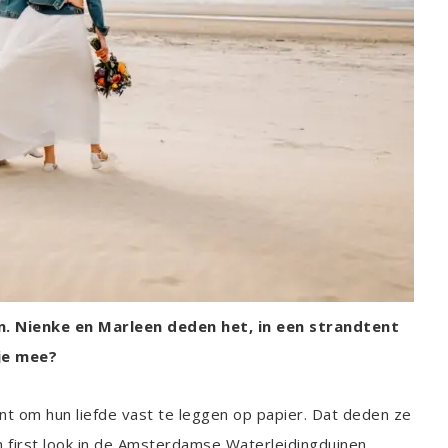
n. Nienke en Marleen deden het, in een strandtent
je mee?
t om hun liefde vast te leggen op papier. Dat deden ze
un first look in de Amsterdamse Waterleidingduinen