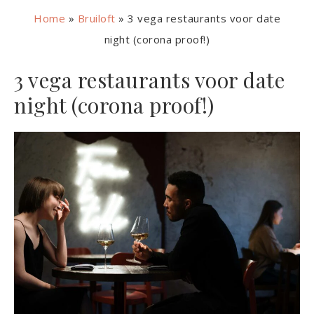
Home
»
Bruiloft
»
3 vega restaurants voor date
night (corona proof!)
3 vega restaurants voor date
night (corona proof!)