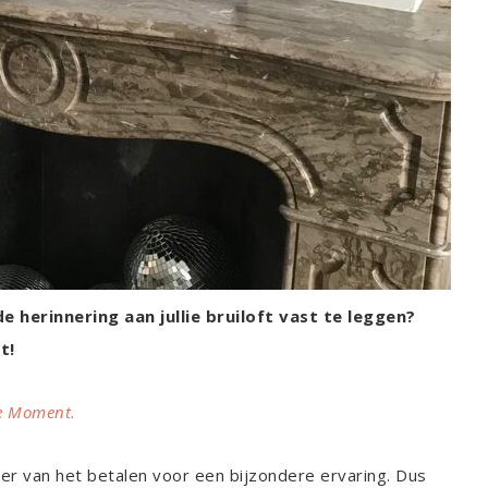
 herinnering aan jullie bruiloft vast te leggen?
t!
he Moment.
r van het betalen voor een bijzondere ervaring. Dus