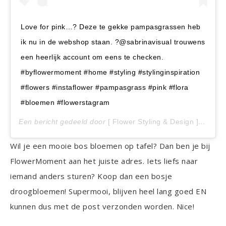
Love for pink…? Deze te gekke pampasgrassen heb
ik nu in de webshop staan. ?@sabrinavisual trouwens
een heerlijk account om eens te checken.
#byflowermoment #home #styling #stylinginspiration
#flowers #instaflower #pampasgrass #pink #flora
#bloemen #flowerstagram
Een bericht gedeeld door
[ Flower Styling & Design ]
(@flow
Wil je een mooie bos bloemen op tafel? Dan ben je bij
FlowerMoment aan het juiste adres. Iets liefs naar
iemand anders sturen? Koop dan een bosje
droogbloemen! Supermooi, blijven heel lang goed EN
kunnen dus met de post verzonden worden. Nice!