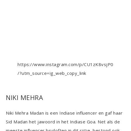
https://www.instagram.com/p/CU1zK8vsjP0
/?utm_source=ig_web_copy_link
NIKI MEHRA
Niki Mehra Madan is een Indiase influencer en gaf haar
Sid Madan het jawoord in het Indiase Goa. Net als de
meeste influencer bruiloften in dit rijtje, bestond ook