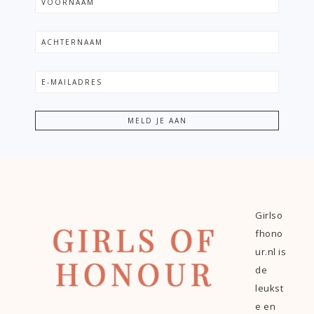
Girlso
fhono
ur.nl is
de
leukst
e en