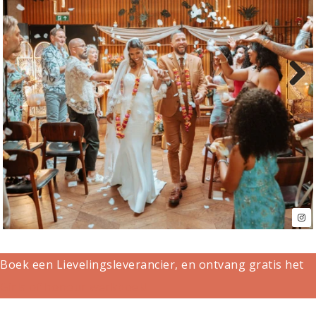
Next
Boek een Lievelingsleverancier, en ontvang gratis het
Girls of honour werkboek!