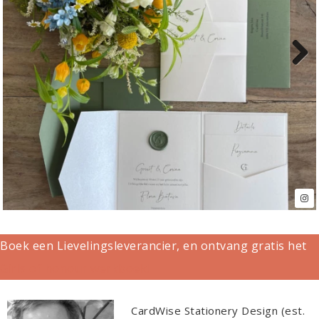
Next
Boek een Lievelingsleverancier, en ontvang gratis het
Girls of honour werkboek!
CardWise Stationery Design (est.