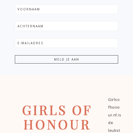
Girlso
fhono
ur.nl is
de
leukst