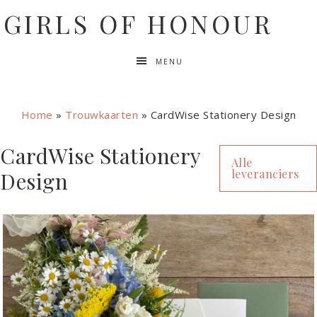
GIRLS OF HONOUR
MENU
Home
»
Trouwkaarten
»
CardWise Stationery Design
CardWise Stationery
Alle
leveranciers
Design