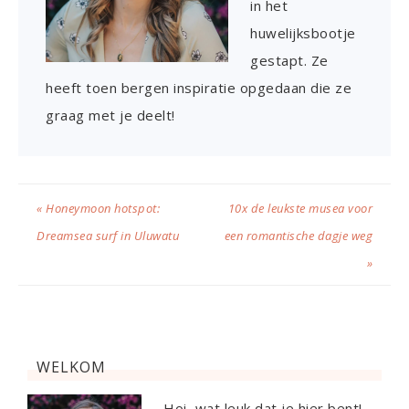
in het
huwelijksbootje
gestapt. Ze
heeft toen bergen inspiratie opgedaan die ze
graag met je deelt!
« Honeymoon hotspot:
10x de leukste musea voor
Dreamsea surf in Uluwatu
een romantische dagje weg
»
WELKOM
Hoi, wat leuk dat je hier bent!