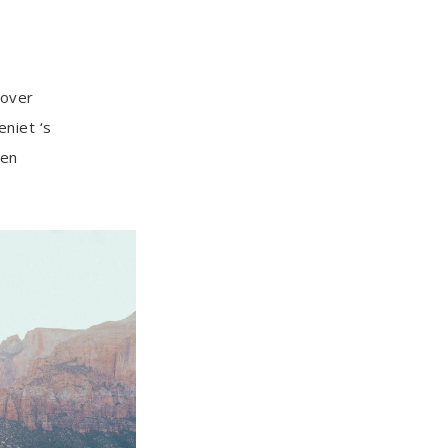
 over
eniet ‘s
een