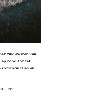
 het zuidwesten van
iep rood tot fel
e rotsformaties en
als, eet
je