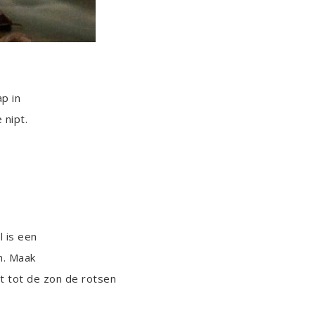
p in
 nipt.
l is een
n. Maak
t tot de zon de rotsen