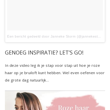
Een bericht gedeeld door Janneke Storm (@jannekestorm)
o
GENOEG INSPIRATIE? LET’S GO!
In deze video leg ik je stap voor stap uit hoe je roze
haar op je bruiloft kunt hebben. Wel even oefenen voor
de grote dag natuurlijk…