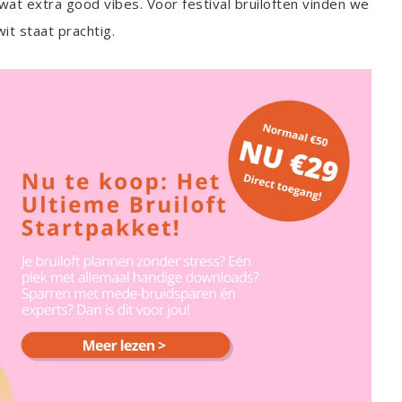
at extra good vibes. Voor festival bruiloften vinden we
it staat prachtig.