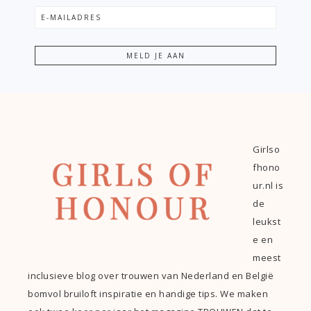
Girlso
fhono
ur.nl is
de
leukst
e en
meest
inclusieve blog over trouwen van Nederland en België
bomvol bruiloft inspiratie en handige tips. We maken