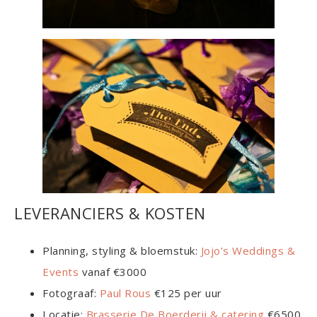
LEVERANCIERS & KOSTEN
Planning, styling & bloemstuk:
Jojo’s Weddings &
Events
vanaf €3000
Fotograaf:
Paul Rous
€125 per uur
Locatie:
Brasserie De Boerderij & catering
€6500