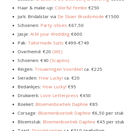
Haar & make-up:
Colorful Femke
€250
Jurk: Bridalstar via
De Sluier Bruidsmode
€1500
Schoenen:
Party-shoes
€67,50
Jasje:
AIM your Wedding
€600
Pak:
Tailormade Suits
€499-€749
Overhemd: €20
(WE)
Schoenen: €40
(Scapino)
Ringen:
Trouwringen Voordeel
ca. €225
Sieraden:
How Lucky!
ca. €20
Bedankjes:
How Lucky!
€95
Drukwerk:
Love Letterpress
€450
Boeket:
Bloemenboetiek Daphne
€85
Corsage:
Bloemenboetiek Daphne
€6,50 per stuk
Bloemstuk:
Bloemenboetiek Daphne
€45 per stuk
Taart:
Droomtaarten
ca. €310 (webshop,